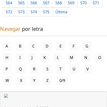
564
565
566
567
568
569
570
571
572
573
574
575
Última
Navegar
por letra
A
B
C
D
E
F
G
H
I
J
K
L
M
N
O
P
Q
R
S
T
U
V
W
X
Y
Z
0/9