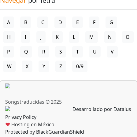
Navegar
por letra
A
B
C
D
E
F
G
H
I
J
K
L
M
N
O
P
Q
R
S
T
U
V
W
X
Y
Z
0/9
Songstraducidas © 2025
Desarrollado por Datalus
Privacy Policy
♥
Hosting en México
Protected by BlackGuardianShield