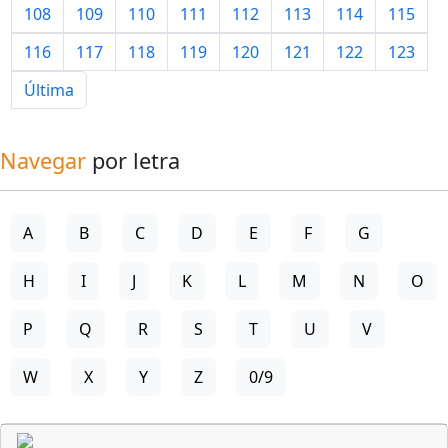
108
109
110
111
112
113
114
115
116
117
118
119
120
121
122
123
Última
Navegar
por letra
A
B
C
D
E
F
G
H
I
J
K
L
M
N
O
P
Q
R
S
T
U
V
W
X
Y
Z
0/9