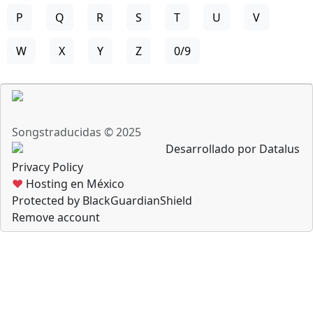
P
Q
R
S
T
U
V
W
X
Y
Z
0/9
Songstraducidas © 2025
Desarrollado por Datalus
Privacy Policy
♥
Hosting en México
Protected by BlackGuardianShield
Remove account