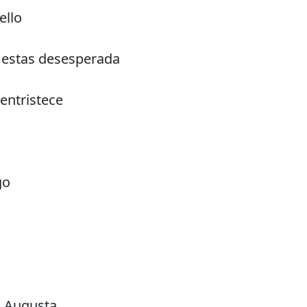
ello
 estas desesperada
entristece
go
 Augusta