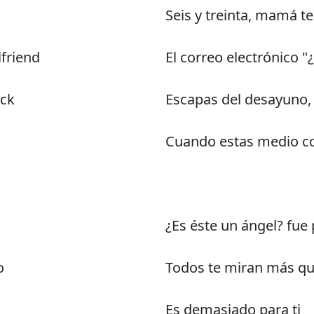
Seis y treinta, mamá t
lfriend
El correo electrónico "
ack
Escapas del desayuno, 
Cuando estas medio co
¿Es éste un ángel? fue
o
Todos te miran más que
Es demasiado para ti