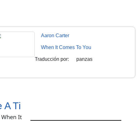
Aaron Carter
When It Comes To You
Traducción por
:
panzas
 A Ti
e When It