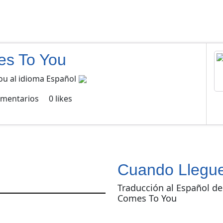
es To You
ou al idioma Español
mentarios
0
likes
Cuando Llegue
Traducción al Español d
Comes To You