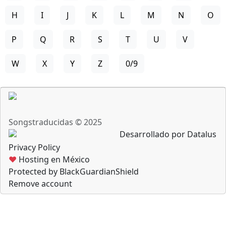
H
I
J
K
L
M
N
O
P
Q
R
S
T
U
V
W
X
Y
Z
0/9
Songstraducidas © 2025
Desarrollado por Datalus
Privacy Policy
♥
Hosting en México
Protected by BlackGuardianShield
Remove account