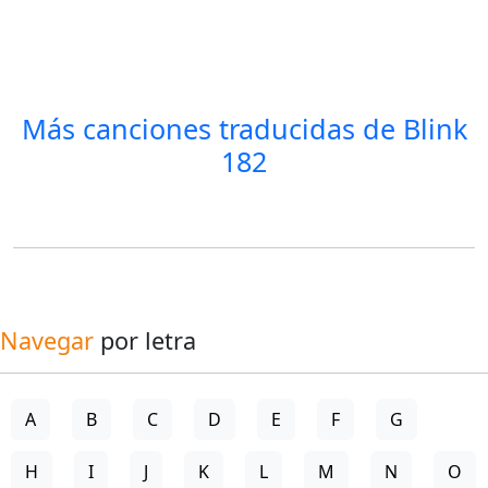
Más canciones traducidas de
Blink
182
Navegar
por letra
A
B
C
D
E
F
G
H
I
J
K
L
M
N
O