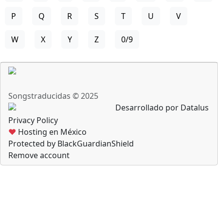
P
Q
R
S
T
U
V
W
X
Y
Z
0/9
Songstraducidas © 2025
Desarrollado por Datalus
Privacy Policy
♥
Hosting en México
Protected by BlackGuardianShield
Remove account