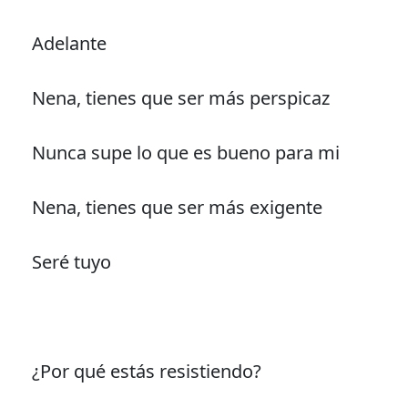
Adelante
Nena, tienes que ser más perspicaz
Nunca supe lo que es bueno para mi
Nena, tienes que ser más exigente
Seré tuyo
¿Por qué estás resistiendo?