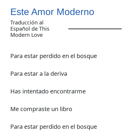
Este Amor Moderno
Traducción al
Español de This
Modern Love
Para estar perdido en el bosque
Para estar a la deriva
Has intentado encontrarme
Me compraste un libro
Para estar perdido en el bosque