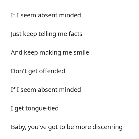
If I seem absent minded
Just keep telling me facts
And keep making me smile
Don't get offended
If I seem absent minded
I get tongue-tied
Baby, you've got to be more discerning