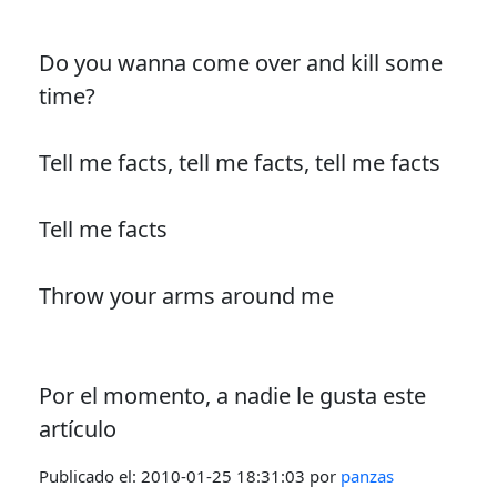
Do you wanna come over and kill some
time?
Tell me facts, tell me facts, tell me facts
Tell me facts
Throw your arms around me
Por el momento, a nadie le gusta este
artículo
Publicado el:
2010-01-25 18:31:03
por
panzas