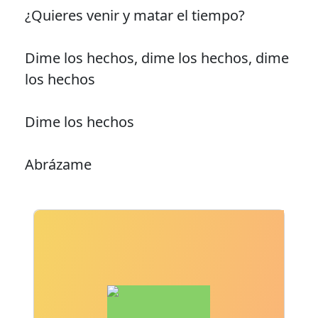
¿Quieres venir y matar el tiempo?
Dime los hechos, dime los hechos, dime
los hechos
Dime los hechos
Abrázame