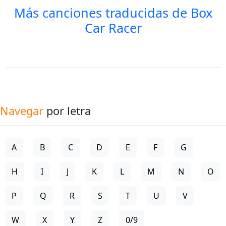
Más canciones traducidas de
Box
Car Racer
Navegar
por letra
A
B
C
D
E
F
G
H
I
J
K
L
M
N
O
P
Q
R
S
T
U
V
W
X
Y
Z
0/9