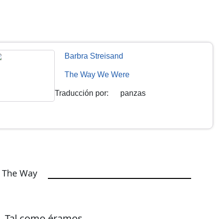
Barbra Streisand
The Way We Were
Traducción por
:
panzas
e The Way
Tal como éramos