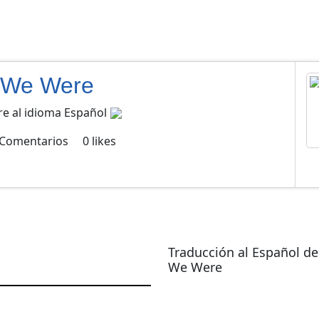
y We Were
re al idioma Español
Comentarios
0
likes
Traducción al Español d
We Were