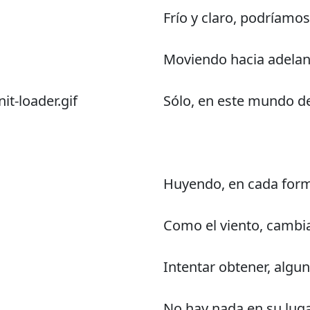
Frío y claro, podríamos 
Moviendo hacia adelant
it-loader.gif
Sólo, en este mundo d
Huyendo, en cada form
Como el viento, camb
Intentar obtener, algu
No hay nada en su lug