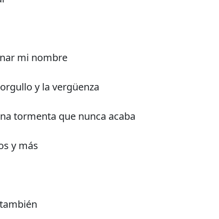
inar mi nombre
l orgullo y la vergüenza
 una tormenta que nunca acaba
os y más
o también