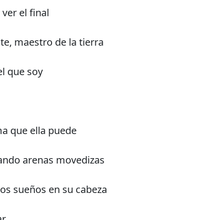
ver el final
e, maestro de la tierra
el que soy
a que ella puede
iando arenas movedizas
nos sueños en su cabeza
ar