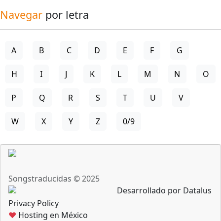
Navegar
por letra
A
B
C
D
E
F
G
H
I
J
K
L
M
N
O
P
Q
R
S
T
U
V
W
X
Y
Z
0/9
Songstraducidas © 2025
Desarrollado por Datalus
Privacy Policy
♥
Hosting en México