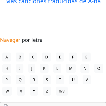
Más canciones traducidas de
A-ha
Navegar
por letra
A
B
C
D
E
F
G
H
I
J
K
L
M
N
O
P
Q
R
S
T
U
V
W
X
Y
Z
0/9