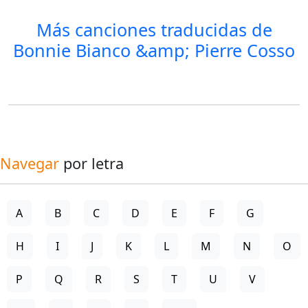
Más canciones traducidas de
Bonnie Bianco &amp; Pierre Cosso
Navegar
por letra
A
B
C
D
E
F
G
H
I
J
K
L
M
N
O
P
Q
R
S
T
U
V