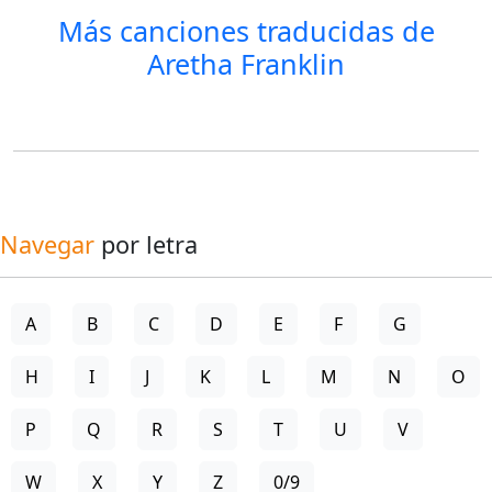
Más canciones traducidas de
Aretha Franklin
Navegar
por letra
A
B
C
D
E
F
G
H
I
J
K
L
M
N
O
P
Q
R
S
T
U
V
W
X
Y
Z
0/9