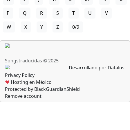
P
Q
R
S
T
U
V
W
X
Y
Z
0/9
Songstraducidas © 2025
Desarrollado por Datalus
Privacy Policy
♥
Hosting en México
Protected by BlackGuardianShield
Remove account