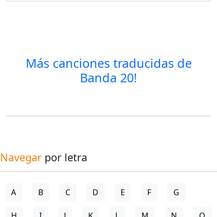
Más canciones traducidas de
Banda 20!
Navegar
por letra
A
B
C
D
E
F
G
H
I
J
K
L
M
N
O