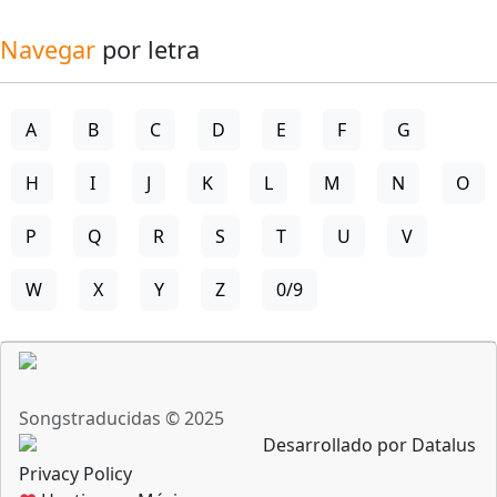
Navegar
por letra
A
B
C
D
E
F
G
H
I
J
K
L
M
N
O
P
Q
R
S
T
U
V
W
X
Y
Z
0/9
Songstraducidas © 2025
Desarrollado por Datalus
Privacy Policy