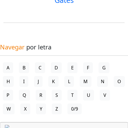
Navegar
por letra
A
B
C
D
E
F
G
H
I
J
K
L
M
N
O
P
Q
R
S
T
U
V
W
X
Y
Z
0/9