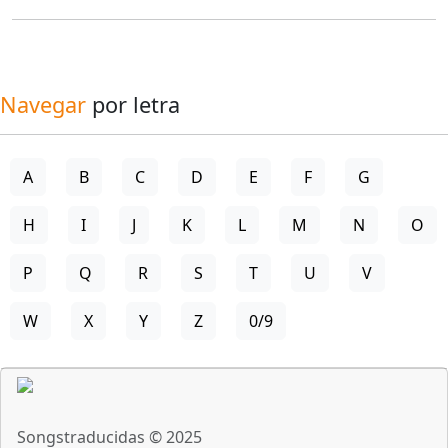
Navegar
por letra
A
B
C
D
E
F
G
H
I
J
K
L
M
N
O
P
Q
R
S
T
U
V
W
X
Y
Z
0/9
Songstraducidas © 2025