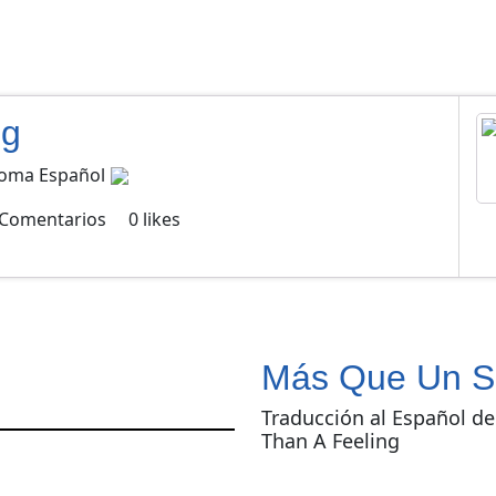
ng
dioma Español
Comentarios
0
likes
Más Que Un S
Traducción al Español d
Than A Feeling