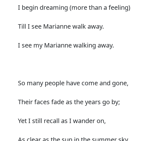
I begin dreaming (more than a feeling)
Till I see Marianne walk away.
I see my Marianne walking away.
So many people have come and gone,
Their faces fade as the years go by;
Yet I still recall as I wander on,
As clear as the sun in the summer sky.