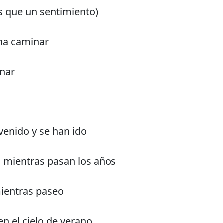
 que un sentimiento)
na caminar
nar
enido y se han ido
n mientras pasan los años
mientras paseo
en el cielo de verano