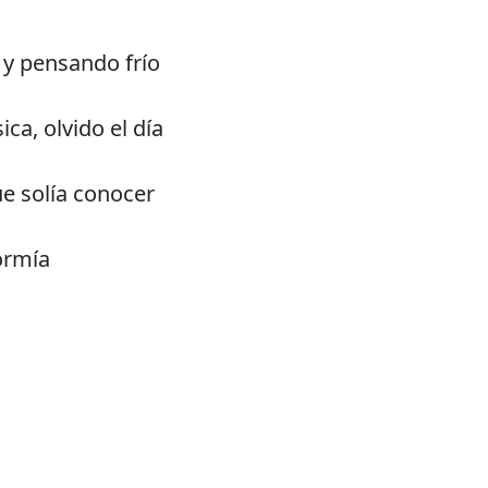
y pensando frío
a, olvido el día
ue solía conocer
ormía