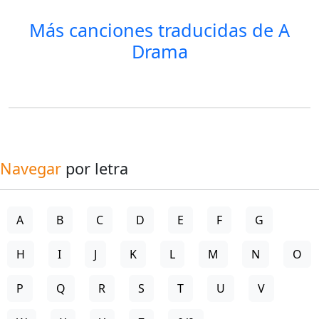
Más canciones traducidas de
A
Drama
Navegar
por letra
A
B
C
D
E
F
G
H
I
J
K
L
M
N
O
P
Q
R
S
T
U
V