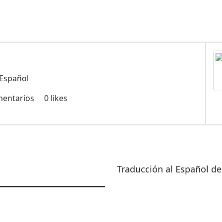
 Español
entarios
0
likes
Traducción al Español d