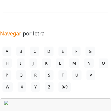
Navegar
por letra
A
B
C
D
E
F
G
H
I
J
K
L
M
N
O
P
Q
R
S
T
U
V
W
X
Y
Z
0/9