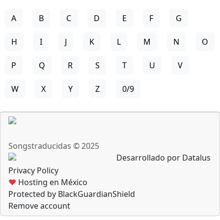
A
B
C
D
E
F
G
H
I
J
K
L
M
N
O
P
Q
R
S
T
U
V
W
X
Y
Z
0/9
Songstraducidas © 2025
Desarrollado por Datalus
Privacy Policy
♥
Hosting en México
Protected by BlackGuardianShield
Remove account