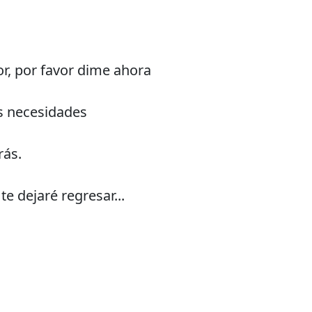
or, por favor dime ahora
s necesidades
rás.
e dejaré regresar...