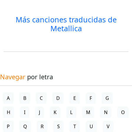
Más canciones traducidas de
Metallica
Navegar
por letra
A
B
C
D
E
F
G
H
I
J
K
L
M
N
O
P
Q
R
S
T
U
V