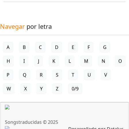
Navegar
por letra
A
B
C
D
E
F
G
H
I
J
K
L
M
N
O
P
Q
R
S
T
U
V
W
X
Y
Z
0/9
Songstraducidas © 2025
Desarrollado por Datalus