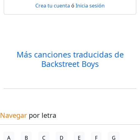
Crea tu cuenta
ó
Inicia sesión
Más canciones traducidas de
Backstreet Boys
Navegar
por letra
A
B
C
D
E
F
G