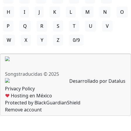
H
I
J
K
L
M
N
O
P
Q
R
S
T
U
V
W
X
Y
Z
0/9
Songstraducidas © 2025
Desarrollado por Datalus
Privacy Policy
♥
Hosting en México
Protected by BlackGuardianShield
Remove account