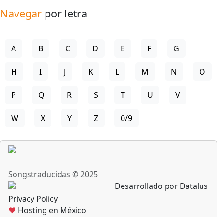
Navegar
por letra
A
B
C
D
E
F
G
H
I
J
K
L
M
N
O
P
Q
R
S
T
U
V
W
X
Y
Z
0/9
Songstraducidas © 2025
Desarrollado por Datalus
Privacy Policy
♥
Hosting en México