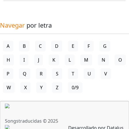
Navegar
por letra
A
B
C
D
E
F
G
H
I
J
K
L
M
N
O
P
Q
R
S
T
U
V
W
X
Y
Z
0/9
Songstraducidas © 2025
Desarrollado por Datalus