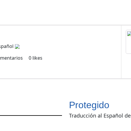
spañol
mentarios
0
likes
Protegido
Traducción al Español d