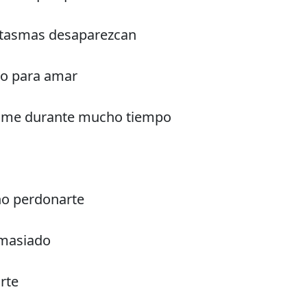
ntasmas desaparezcan
do para amar
ome durante mucho tiempo
ho perdonarte
emasiado
rte