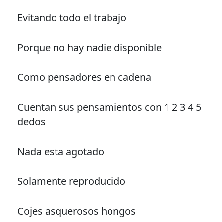
Evitando todo el trabajo
Porque no hay nadie disponible
Como pensadores en cadena
Cuentan sus pensamientos con 1 2 3 4 5
dedos
Nada esta agotado
Solamente reproducido
Cojes asquerosos hongos