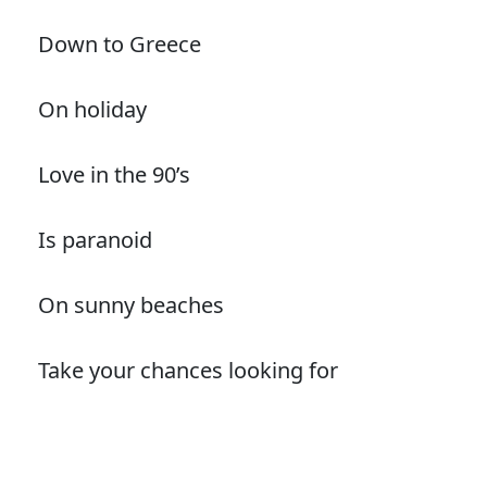
Down to Greece
On holiday
Love in the 90’s
Is paranoid
On sunny beaches
Take your chances looking for