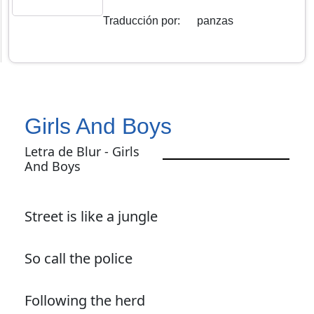
Traducción por
:
panzas
Girls And Boys
Letra de Blur - Girls
And Boys
Street is like a jungle
So call the police
Following the herd