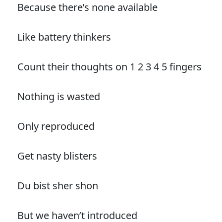
Because there’s none available
Like battery thinkers
Count their thoughts on 1 2 3 4 5 fingers
Nothing is wasted
Only reproduced
Get nasty blisters
Du bist sher shon
But we haven’t introduced