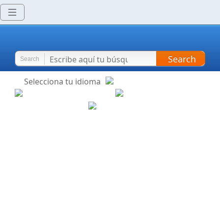
Search
Search
Selecciona tu idioma