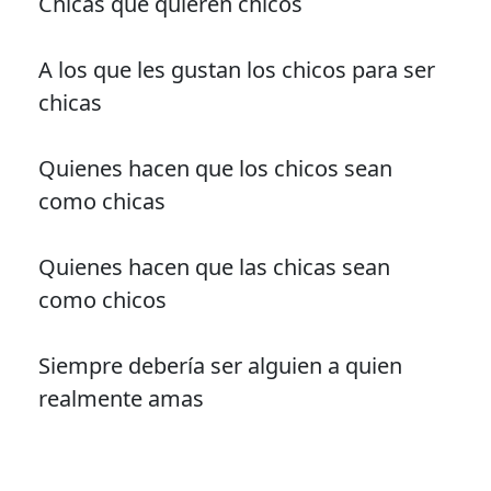
Chicas que quieren chicos
A los que les gustan los chicos para ser
chicas
Quienes hacen que los chicos sean
como chicas
Quienes hacen que las chicas sean
como chicos
Siempre debería ser alguien a quien
realmente amas