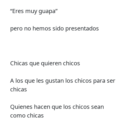
“Eres muy guapa”
pero no hemos sido presentados
Chicas que quieren chicos
A los que les gustan los chicos para ser
chicas
Quienes hacen que los chicos sean
como chicas