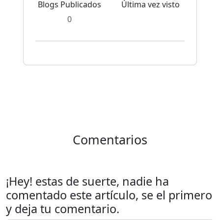
Blogs Publicados
Última vez visto
0
Comentarios
¡Hey! estas de suerte, nadie ha
comentado este artículo, se el primero
y deja tu comentario.