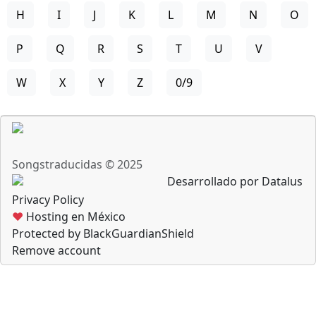
H
I
J
K
L
M
N
O
P
Q
R
S
T
U
V
W
X
Y
Z
0/9
Songstraducidas © 2025
Desarrollado por Datalus
Privacy Policy
♥
Hosting en México
Protected by BlackGuardianShield
Remove account