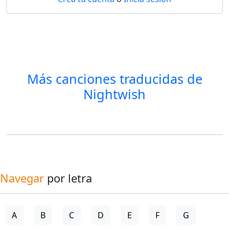
Más canciones traducidas de
Nightwish
Navegar
por letra
A
B
C
D
E
F
G