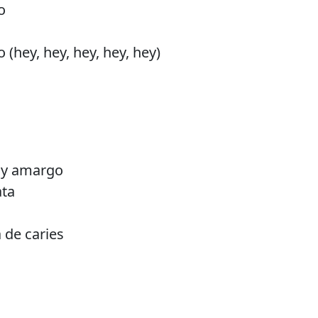
o
 (hey, hey, hey, hey, hey)
o y amargo
ata
 de caries