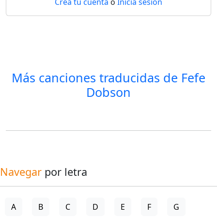
Crea tu cuenta
ó
Inicia sesión
Más canciones traducidas de
Fefe
Dobson
Navegar
por letra
A
B
C
D
E
F
G