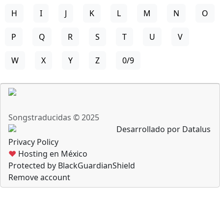
H
I
J
K
L
M
N
O
P
Q
R
S
T
U
V
W
X
Y
Z
0/9
Songstraducidas © 2025
Desarrollado por Datalus
Privacy Policy
♥
Hosting en México
Protected by BlackGuardianShield
Remove account