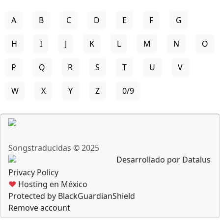
A
B
C
D
E
F
G
H
I
J
K
L
M
N
O
P
Q
R
S
T
U
V
W
X
Y
Z
0/9
Songstraducidas © 2025
Desarrollado por Datalus
Privacy Policy
♥
Hosting en México
Protected by BlackGuardianShield
Remove account