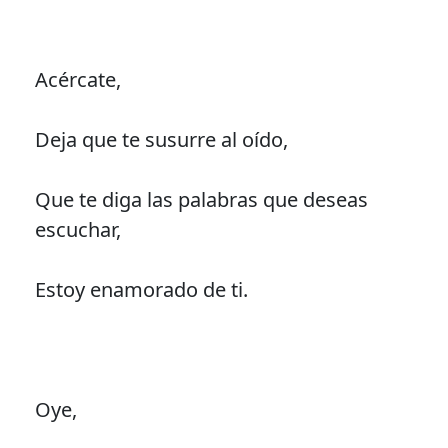
Acércate,
Deja que te susurre al oído,
Que te diga las palabras que deseas
escuchar,
Estoy enamorado de ti.
Oye,