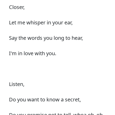
Closer,
Let me whisper in your ear,
Say the words you long to hear,
I'm in love with you.
Listen,
Do you want to know a secret,
Do you promise not to tell, whoa oh, oh.