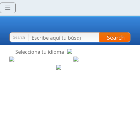
Search
Search
Selecciona tu idioma