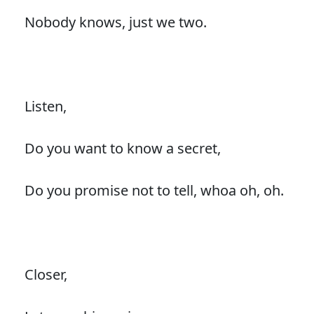
Nobody knows, just we two.
Listen,
Do you want to know a secret,
Do you promise not to tell, whoa oh, oh.
Closer,