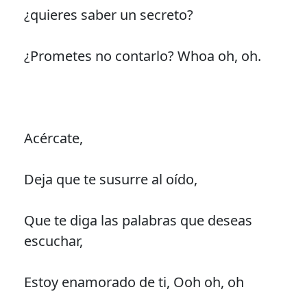
¿quieres saber un secreto?
¿Prometes no contarlo? Whoa oh, oh.
Acércate,
Deja que te susurre al oído,
Que te diga las palabras que deseas
escuchar,
Estoy enamorado de ti, Ooh oh, oh