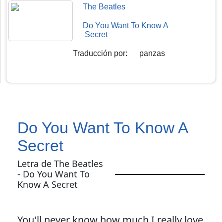
The Beatles
Do You Want To Know A
Secret
Traducción por
:
panzas
Do You Want To Know A
Secret
Letra de The Beatles
- Do You Want To
Know A Secret
You'll never know how much I really love