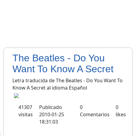
The Beatles - Do You
Want To Know A Secret
Letra traducida de The Beatles - Do You Want To
Know A Secret al idioma Español
41307
Publicado
0
0
visitas
2010-01-25
Comentarios
likes
18:31:03