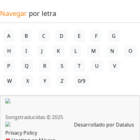
Navegar
por letra
A
B
C
D
E
F
G
H
I
J
K
L
M
N
O
P
Q
R
S
T
U
V
W
X
Y
Z
0/9
Songstraducidas © 2025
Desarrollado por Datalus
Privacy Policy