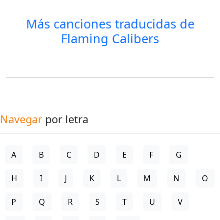
Más canciones traducidas de
Flaming Calibers
Navegar
por letra
A
B
C
D
E
F
G
H
I
J
K
L
M
N
O
P
Q
R
S
T
U
V