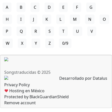
A
B
C
D
E
F
G
H
I
J
K
L
M
N
O
P
Q
R
S
T
U
V
W
X
Y
Z
0/9
Songstraducidas © 2025
Desarrollado por Datalus
Privacy Policy
♥
Hosting en México
Protected by BlackGuardianShield
Remove account