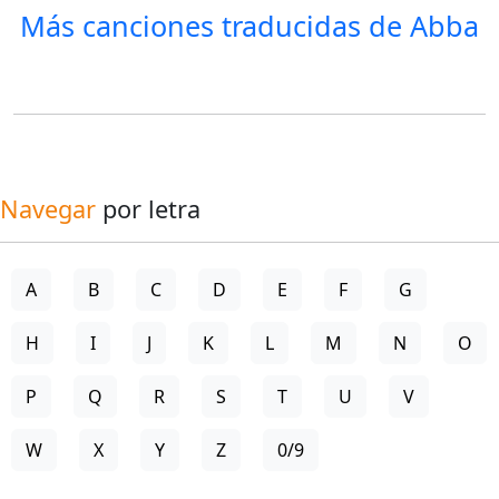
Más canciones traducidas de
Abba
Navegar
por letra
A
B
C
D
E
F
G
H
I
J
K
L
M
N
O
P
Q
R
S
T
U
V
W
X
Y
Z
0/9