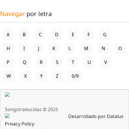
Navegar
por letra
A
B
C
D
E
F
G
H
I
J
K
L
M
N
O
P
Q
R
S
T
U
V
W
X
Y
Z
0/9
Songstraducidas © 2025
Desarrollado por Datalus
Privacy Policy