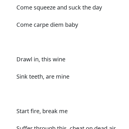
Come squeeze and suck the day
Come carpe diem baby
Drawl in, this wine
Sink teeth, are mine
Start fire, break me
Suffer through this, cheat on dead air