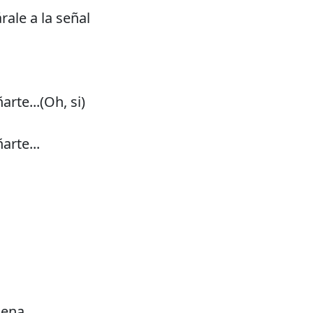
ale a la señal
rte...(Oh, si)
rte...
nena