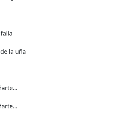
falla
de la uña
rte...
rte...