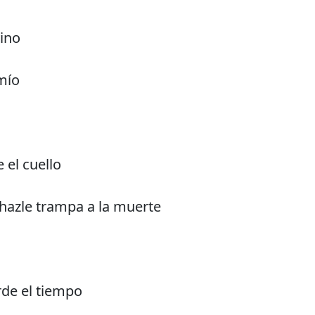
vino
mío
 el cuello
 hazle trampa a la muerte
rde el tiempo