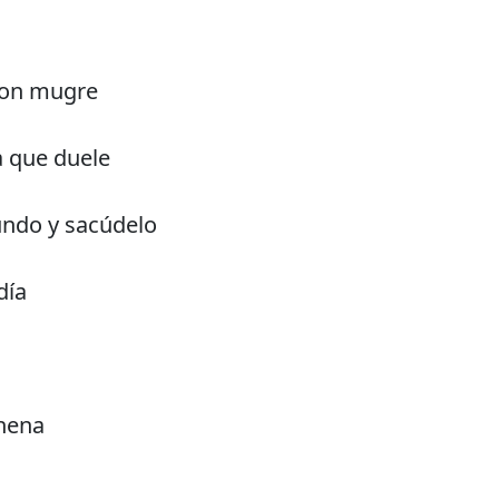
 con mugre
a que duele
undo y sacúdelo
día
 nena