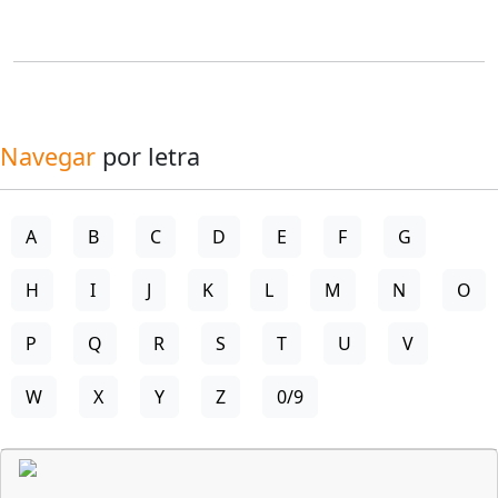
Navegar
por letra
A
B
C
D
E
F
G
H
I
J
K
L
M
N
O
P
Q
R
S
T
U
V
W
X
Y
Z
0/9