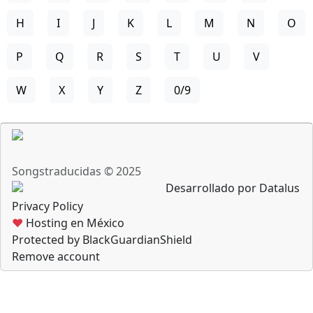
H
I
J
K
L
M
N
O
P
Q
R
S
T
U
V
W
X
Y
Z
0/9
Songstraducidas © 2025
Desarrollado por Datalus
Privacy Policy
♥
Hosting en México
Protected by BlackGuardianShield
Remove account