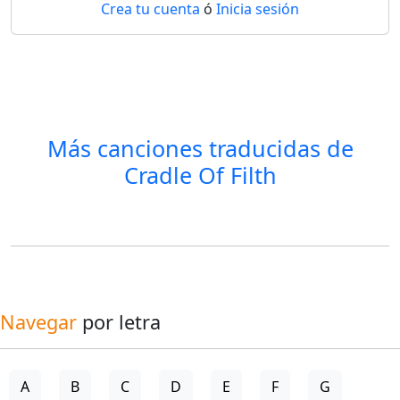
Crea tu cuenta
ó
Inicia sesión
Más canciones traducidas de
Cradle Of Filth
Navegar
por letra
A
B
C
D
E
F
G