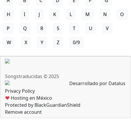
A
B
C
D
E
F
G
H
I
J
K
L
M
N
O
P
Q
R
S
T
U
V
W
X
Y
Z
0/9
Songstraducidas © 2025
Desarrollado por Datalus
Privacy Policy
♥
Hosting en México
Protected by BlackGuardianShield
Remove account