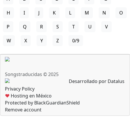
H
I
J
K
L
M
N
O
P
Q
R
S
T
U
V
W
X
Y
Z
0/9
Songstraducidas © 2025
Desarrollado por Datalus
Privacy Policy
♥
Hosting en México
Protected by BlackGuardianShield
Remove account