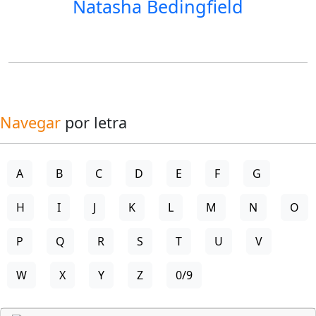
Natasha Bedingfield
Navegar
por letra
A
B
C
D
E
F
G
H
I
J
K
L
M
N
O
P
Q
R
S
T
U
V
W
X
Y
Z
0/9