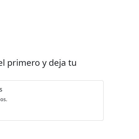
el primero y deja tu
s
ios.