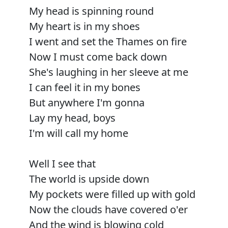
My head is spinning round
My heart is in my shoes
I went and set the Thames on fire
Now I must come back down
She's laughing in her sleeve at me
I can feel it in my bones
But anywhere I'm gonna
Lay my head, boys
I'm will call my home
Well I see that
The world is upside down
My pockets were filled up with gold
Now the clouds have covered o'er
And the wind is blowing cold