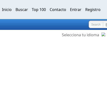
Inicio
Buscar
Top 100
Contacto
Entrar
Registro
Search
Selecciona tu idioma