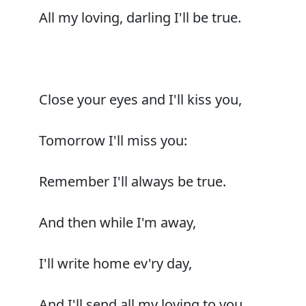
All my loving, darling I'll be true.
Close your eyes and I'll kiss you,
Tomorrow I'll miss you:
Remember I'll always be true.
And then while I'm away,
I'll write home ev'ry day,
And I'll send all my loving to you