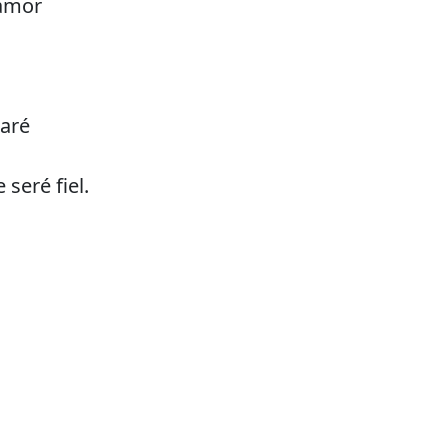
 amor
aré
 seré fiel.