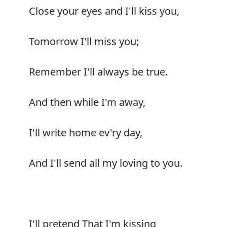
Close your eyes and I'll kiss you,
Tomorrow I'll miss you;
Remember I'll always be true.
And then while I'm away,
I'll write home ev'ry day,
And I'll send all my loving to you.
I'll pretend That I'm kissing