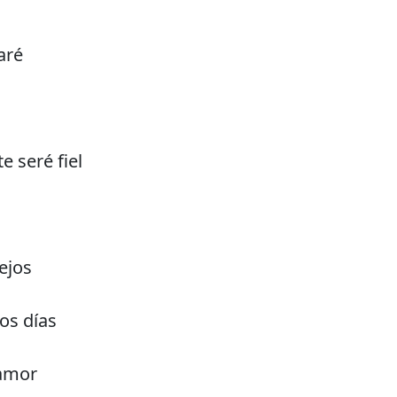
aré
e seré fiel
ejos
los días
 amor