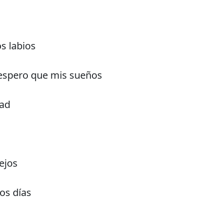
s labios
espero que mis sueños
dad
ejos
los días